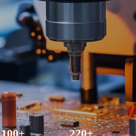
100+
220+