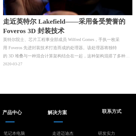
走近英特尔 Lakefield——采用备受赞誉的
Foveros 3D 封装技术
英特尔院士、芯片工程事业部成员 Wilfred Gomes，手执一枚采
用 Foveros 先进封装技术打造而成的处理器。该处理器将独特
的 3D 堆叠与一种混合计算架构结合在一起，这种架构混搭了多种类
2020-03-27
型、功能各异的内核。
联系方式
产品中心
解决方案
笔记本电脑
走进迈迪杰
研发实力