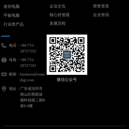
企业文化
荣誉资质
迷你电脑
核心价值观
企业资讯
平板电脑
发展历程
行业类产品
电话：
+86-755-
26727102
传真：
+86-755-
26727101
邮箱：
business@szma
微信公众号
digi.com
地址：
广东省深圳市
南山区西丽波
顿科技园二期B
座8-9楼